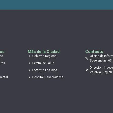
tos
Más de la Ciudad
Contacto
ico
Gobierno Regional
Oficina de Infor
Sugerencias: 63
tros
Seremi de Salud
Dirección: Indep
Fomento Los Ríos
Valdivia, Región 
mental
Hospital Base Valdivia