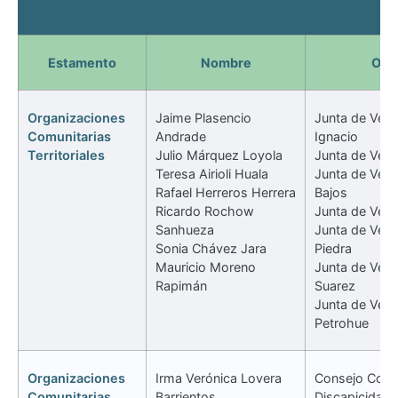
Estamento
Nombre
Org
Organizaciones
Jaime Plasencio
Junta de Veci
Comunitarias
Andrade
Ignacio
Territoriales
Julio Márquez Loyola
Junta de Veci
Teresa Airioli Huala
Junta de Veci
Rafael Herreros Herrera
Bajos
Ricardo Rochow
Junta de Vec
Sanhueza
Junta de Veci
Sonia Chávez Jara
Piedra
Mauricio Moreno
Junta de Veci
Rapimán
Suarez
Junta de Veci
Petrohue
Organizaciones
Irma Verónica Lovera
Consejo Comu
Comunitarias
Barrientos
Discapicidad V