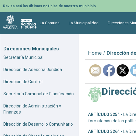
Revisa acá las últimas noticias de nuestro municipio
La Comuna
La Municipalidad
Direcciones Mun
Direcciones Municipales
Home
/
Dirección d
Secretaría Municipal
Dirección de Asesoría Jurídica
Dirección de Control
Direcci
Secretaría Comunal de Planificación
Dirección de Administración y
Finanzas
ARTÍCULO 325°.-
La Dire
formulación de las polít
Dirección de Desarrollo Comunitario
ARTÍCULO 326°.-
La Dire