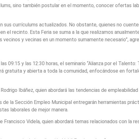
culums, sino también postular en el momento, conocer ofertas l
on sus currículums actualizados. No obstante, quienes no cuent
 en el recinto. Esta Feria se suma a la que realizamos anualme
ros vecinos y vecinas en un momento sumamente necesario”, agr
re las 09:15 y las 12:30 horas, el seminario “Alianza por el Talent
será gratuita y abierta a toda la comunidad, enfocándose en fort
odrigo Ibáñez, quien abordará las tendencias de empleabilidad y
s de la Sección Empleo Municipal entregarán herramientas prácti
stas laborales de mejor manera.
de Francisco Videla, quien abordará temas relacionados con la res