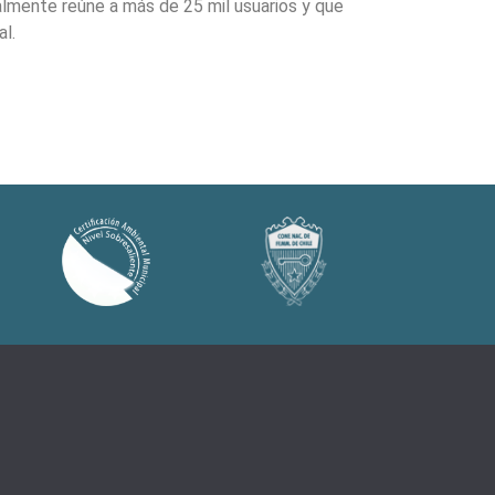
almente reúne a más de 25 mil usuarios y que
l.