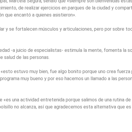
pal, Marcela Segura, señaló que «siempre son bienvenidas estas
miento, de realizar ejercicios en parques de la ciudad y compart
ón que encantó a quienes asistieron».
r y se fortalecen músculos y articulaciones, pero por sobre to
dad -a juicio de especialistas- estimula la mente, fomenta la so
de salud de las personas.
 «esto estuvo muy bien, fue algo bonito porque uno crea fuerza 
 programa muy bueno y por eso hacemos un llamado a las persona
e «es una actividad entretenida porque salimos de una rutina d
bolsillo no alcanza, así que agradecemos esta alternativa que es