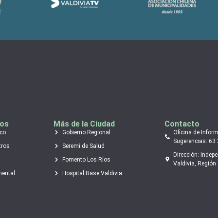
tos
Más de la Ciudad
Contacto
ico
Gobierno Regional
Oficina de Infor
Sugerencias: 63
tros
Seremi de Salud
Dirección: Indep
Fomento Los Ríos
Valdivia, Región 
mental
Hospital Base Valdivia