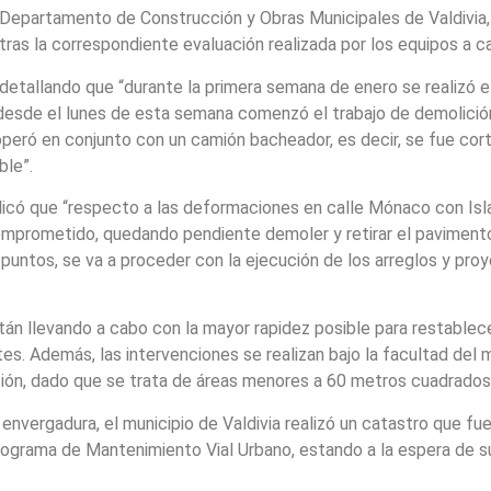
el Departamento de Construcción y Obras Municipales de Valdivi
 tras la correspondiente evaluación realizada por los equipos a c
e, detallando que “durante la primera semana de enero se realizó 
 desde el lunes de esta semana comenzó el trabajo de demolició
operó en conjunto con un camión bacheador, es decir, se fue cor
ble”.
plicó que “respecto a las deformaciones en calle Mónaco con Isl
comprometido, quedando pendiente demoler y retirar el pavimen
 puntos, se va a proceder con la ejecución de los arreglos y p
án llevando a cabo con la mayor rapidez posible para restablecer
ntes. Además, las intervenciones se realizan bajo la facultad del
ación, dado que se trata de áreas menores a 60 metros cuadrados
vergadura, el municipio de Valdivia realizó un catastro que fue
rograma de Mantenimiento Vial Urbano, estando a la espera de su