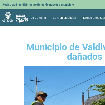
Revisa acá las últimas noticias de nuestro municipio
La Comuna
La Municipalidad
Direcciones Mun
Municipio de Valdi
dañados 