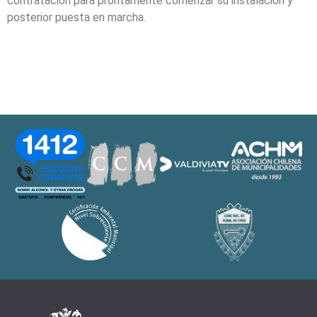
contratación para prontamente comenzar su instalación y
posterior puesta en marcha.