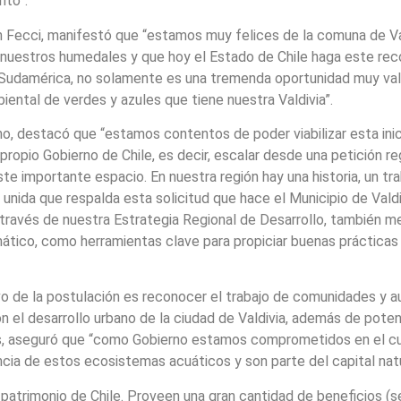
nto”.
nn Fecci, manifestó que “estamos muy felices de la comuna de Va
nuestros humedales y que hoy el Estado de Chile haga este reco
 Sudamérica, no solamente es una tremenda oportunidad muy vali
iental de verdes y azules que tiene nuestra Valdivia”.
no, destacó que “estamos contentos de poder viabilizar esta ini
l propio Gobierno de Chile, es decir, escalar desde una petición 
te importante espacio. En nuestra región hay una historia, un t
 unida que respalda esta solicitud que hace el Municipio de Val
ravés de nuestra Estrategia Regional de Desarrollo, también me
ático, como herramientas clave para propiciar buenas prácticas
vo de la postulación es reconocer el trabajo de comunidades y a
n el desarrollo urbano de la ciudad de Valdivia, además de potenci
as, aseguró que “como Gobierno estamos comprometidos en el cu
cia de estos ecosistemas acuáticos y son parte del capital natu
 patrimonio de Chile. Proveen una gran cantidad de beneficios (