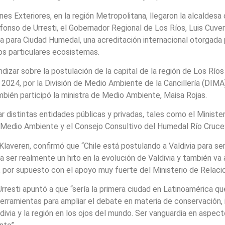
s Exteriores, en la región Metropolitana, llegaron la alcaldesa de
lfonso de Urresti, el Gobernador Regional de Los Ríos, Luis Cuv
ia para Ciudad Humedal, una acreditación internacional otorgad
tos particulares ecosistemas.
dizar sobre la postulación de la capital de la región de Los Río
2024, por la División de Medio Ambiente de la Cancillería (DIMA)
mbién participó la ministra de Medio Ambiente, Maisa Rojas.
ular distintas entidades públicas y privadas, tales como el Mini
de Medio Ambiente y el Consejo Consultivo del Humedal Río Cruces
 Klaveren, confirmó que “Chile está postulando a Valdivia para s
ser realmente un hito en la evolución de Valdivia y también va a 
por supuesto con el apoyo muy fuerte del Ministerio de Relacio
Urresti apuntó a que “sería la primera ciudad en Latinoamérica 
erramientas para ampliar el debate en materia de conservación, 
ivia y la región en los ojos del mundo. Ser vanguardia en aspe