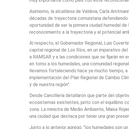
muy importante como país con este reconocimie
Asimismo, la alcaldesa de Valdivia, Carla Amtma
décadas de trayectoria comunitaria defendiendo 
oportunidad de ser la primera ciudad humedal de
reconocimiento a la trayectoria y al potencial amb
Al respecto, el Gobernador Regional, Luis Cuverti
capital regional de Los Ríos, en un imperativo de
a RAMSAR y a las condiciones que se fijarán en es
en torno a los humedales, una comunidad regional
llevamos fortaleciendo hace ya mucho tiempo, a t
implementación del Plan Regional de Cambio Clim
y de nuestra región”.
Desde Cancillería detallaron que parte del objeti
ecosistemas existentes, junto con el equilibrio co
zona. La ministra de Medio Ambiente, Maisa Roj
una ciudad que destaca por tener una gran presen
Junto a lo anterior agregó, “los humedales son un