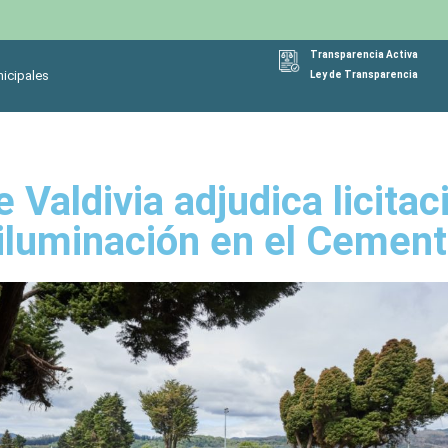
Transparencia Activa
icipales
Ley de Transparencia
 Valdivia adjudica licitaci
iluminación en el Cement