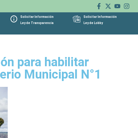
Solicitar Información
Solicitar Información
Ley de Transparencia
Ley de Lobby
ón para habilitar
erio Municipal N°1