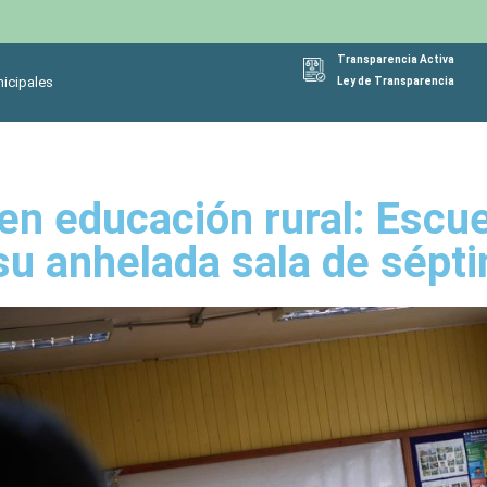
Transparencia Activa
icipales
Ley de Transparencia
en educación rural: Escu
su anhelada sala de sépt