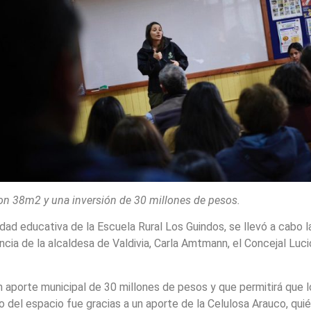
on 38m2 y una inversión de 30 millones de pesos.
ad educativa de la Escuela Rural Los Guindos, se llevó a cabo la
cia de la alcaldesa de Valdivia, Carla Amtmann, el Concejal Luci
un aporte municipal de 30 millones de pesos y que permitirá que
o del espacio fue gracias a un aporte de la Celulosa Arauco, qu