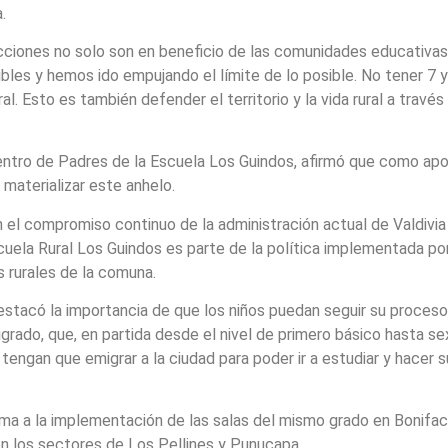
.
ciones no solo son en beneficio de las comunidades educativas,
ibles y hemos ido empujando el límite de lo posible. No tener 7 y
rural. Esto es también defender el territorio y la vida rural a tr
entro de Padres de la Escuela Los Guindos, afirmó que como apo
 materializar este anhelo.
el compromiso continuo de la administración actual de Valdivia e
cuela Rural Los Guindos es parte de la política implementada por
 rurales de la comuna.
estacó la importancia de que los niños puedan seguir su proceso 
rado, que, en partida desde el nivel de primero básico hasta se
 tengan que emigrar a la ciudad para poder ir a estudiar y hacer
suma a la implementación de las salas del mismo grado en Bonif
° en los sectores de Los Pellines y Punucapa.