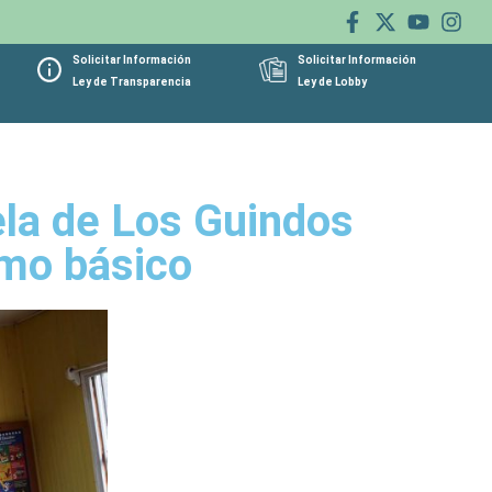
Solicitar Información
Solicitar Información
Ley de Transparencia
Ley de Lobby
ela de Los Guindos
imo básico