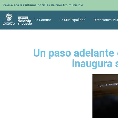
Revisa acá las últimas noticias de nuestro municipio
La Comuna
La Municipalidad
Direcciones Mun
Un paso adelante 
inaugura 