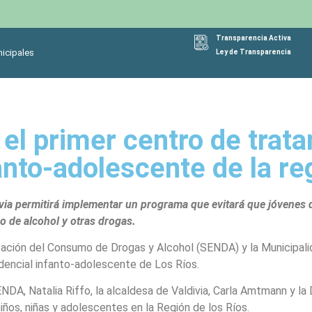
Transparencia Activa
icipales
Ley de Transparencia
 el primer centro de trat
anto-adolescente de la re
ia permitirá implementar un programa que evitará que jóvenes d
 de alcohol y otras drogas.
itación del Consumo de Drogas y Alcohol (SENDA) y la Municipali
dencial infanto-adolescente de Los Ríos.
ENDA, Natalia Riffo, la alcaldesa de Valdivia, Carla Amtmann y la
iños, niñas y adolescentes en la Región de los Ríos.