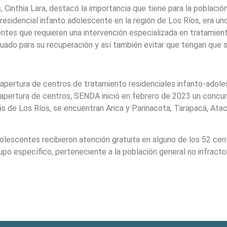
, Cinthia Lara, destacó la importancia que tiene para la població
 residencial infanto adolescente en la región de Los Ríos, era 
centes que requieren una intervención especializada en tratamient
o para su recuperación y así también evitar que tengan que salir
de apertura de centros de tratamiento residenciales infanto-ad
 apertura de centros, SENDA inició en febrero de 2023 un concu
ás de Los Ríos, se encuentran Arica y Parinacota, Tarapacá, Atac
adolescentes recibieron atención gratuita en alguno de los 52 c
po específico, perteneciente a la población general no infractor