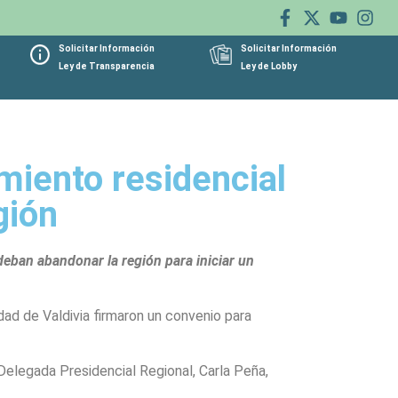
Solicitar Información
Solicitar Información
Ley de Transparencia
Ley de Lobby
amiento residencial
gión
eban abandonar la región para iniciar un
dad de Valdivia firmaron un convenio para
 Delegada Presidencial Regional, Carla Peña,