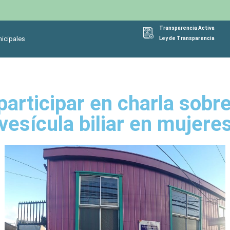
Transparencia Activa
icipales
Ley de Transparencia
 participar en charla sobr
vesícula biliar en mujere