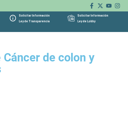
Solicitar Información
Solicitar Información
Ley de Transparencia
Ley de Lobby
e Cáncer de colon y
s