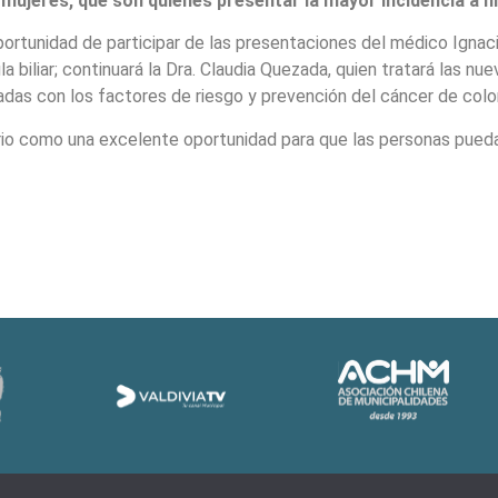
en mujeres, que son quienes presentar la mayor incidencia a n
oportunidad de participar de las presentaciones del médico Ignac
la biliar; continuará la Dra. Claudia Quezada, quien tratará las n
nadas con los factores de riesgo y prevención del cáncer de col
io como una excelente oportunidad para que las personas puedan