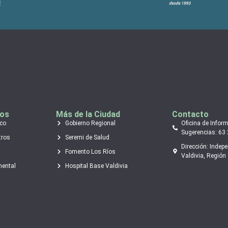
tos
Más de la Ciudad
Contacto
ico
Gobierno Regional
Oficina de Infor
Sugerencias: 63
tros
Seremi de Salud
Dirección: Indep
Fomento Los Ríos
Valdivia, Región 
mental
Hospital Base Valdivia