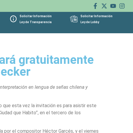
Solicitar Información
Solicitar Información
Ley de Transparencia
Ley de Lobby
ará gratuitamente
necker
 interpretación en lengua de señas chilena y
 que esta vez la invitación es para asistir este
Ciudad que Habito”, en el tercero de los
da por el compositor Héctor Garcés, y el viernes