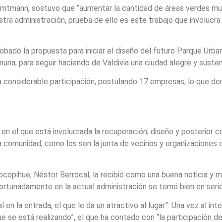
 Amtmann, sostuvo que “aumentar la cantidad de áreas verdes mu
tra administración, prueba de ello es este trabajo que involucra
bado la propuesta para iniciar el diseño del futuro Parque Urb
una, para seguir haciendo de Valdivia una ciudad alegre y sust
a considerable participación, postulando 17 empresas, lo que de
en el que está involucrada la recuperación, diseño y posterior c
la comunidad, como los son la junta de vecinos y organizaciones c
hocopihue, Néstor Berrocal, la recibió como una buena noticia y 
fortunadamente en la actual administración se tomó bien en seri
 en la entrada, el que le da un atractivo al lugar”. Una vez al in
ue se está realizando”, el que ha contado con “la participación d