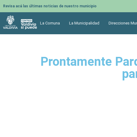
Revisa acá las últimas noticias de nuestro municipio
La Comuna
La Municipalidad
Direcciones Mun
Prontamente Parq
pa