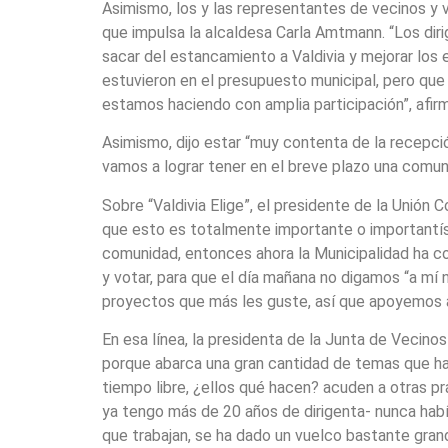
Asimismo, los y las representantes de vecinos y ve
que impulsa la alcaldesa Carla Amtmann. “Los dirig
sacar del estancamiento a Valdivia y mejorar los 
estuvieron en el presupuesto municipal, pero que
estamos haciendo con amplia participación”, afirm
Asimismo, dijo estar “muy contenta de la recepc
vamos a lograr tener en el breve plazo una comun
Sobre “Valdivia Elige”, el presidente de la Unió
que esto es totalmente importante o importantísi
comunidad, entonces ahora la Municipalidad ha c
y votar, para que el día mañana no digamos “a mí
proyectos que más les guste, así que apoyemos a 
En esa línea, la presidenta de la Junta de Vecinos
porque abarca una gran cantidad de temas que hay
tiempo libre, ¿ellos qué hacen? acuden a otras pr
ya tengo más de 20 años de dirigenta- nunca había
que trabajan, se ha dado un vuelco bastante gra