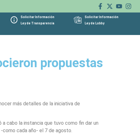
Solicitar Información
Solicitar Información
Ley de Transparencia
Ley de Lobby
nocieron propuestas
nocer más detalles de la iniciativa de
vó a cabo la instancia que tuvo como fin dar un
a -como cada año- el 7 de agosto.