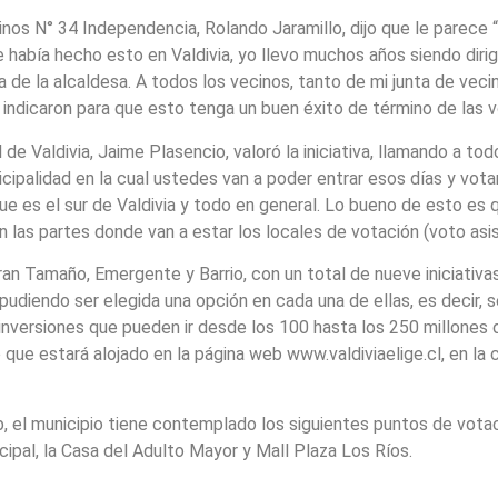
inos N° 34 Independencia, Rolando Jaramillo, dijo que le parece
había hecho esto en Valdivia, yo llevo muchos años siendo dirig
a de la alcaldesa. A todos los vecinos, tanto de mi junta de veci
ndicaron para que esto tenga un buen éxito de término de las v
de Valdivia, Jaime Plasencio, valoró la iniciativa, llamando a tod
icipalidad en la cual ustedes van a poder entrar esos días y vota
que es el sur de Valdivia y todo en general. Lo bueno de esto es q
n las partes donde van a estar los locales de votación (voto asis
n Tamaño, Emergente y Barrio, con un total de nueve iniciativas
udiendo ser elegida una opción en cada una de ellas, es decir, se
n inversiones que pueden ir desde los 100 hasta los 250 millones 
 que estará alojado en la página web www.valdiviaelige.cl, en la
el municipio tiene contemplado los siguientes puntos de votació
ipal, la Casa del Adulto Mayor y Mall Plaza Los Ríos.