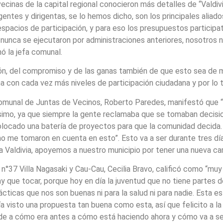
cinas de la capital regional conocieron más detalles de “Valdivia
entes y dirigentas, se lo hemos dicho, son los principales aliad
espacios de participación, y para eso los presupuestos particip
 nunca se ejecutaron por administraciones anteriores, nosotros 
ó la jefa comunal.
ión, del compromiso y de las ganas también de que esto sea de 
a con cada vez más niveles de participación ciudadana y por lo 
n Comunal de Juntas de Vecinos, Roberto Paredes, manifestó que
mo, ya que siempre la gente reclamaba que se tomaban decisione
olocado una batería de proyectos para que la comunidad decida.
 no me tomaron en cuenta en esto”. Esto va a ser durante tres dí
Valdivia, apoyemos a nuestro municipio por tener una nueva cara
 n°37 Villa Nagasaki y Cau-Cau, Cecilia Bravo, calificó como “muy
 que tocar, porque hoy en día la juventud que no tiene partes 
ácticas que nos son buenas ni para la salud ni para nadie. Esta e
 visto una propuesta tan buena como esta, así que felicito a la 
nde a cómo era antes a cómo está haciendo ahora y cómo va a ser