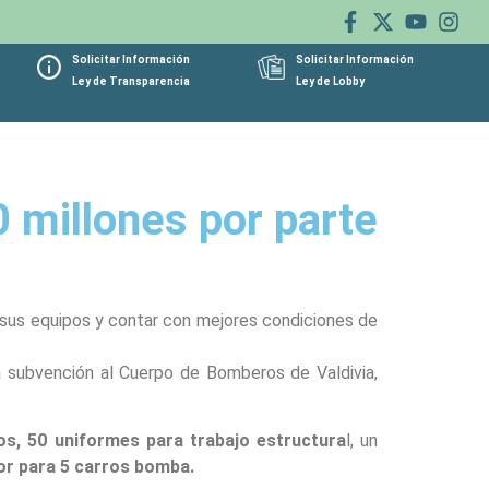
Solicitar Información
Solicitar Información
Ley de Transparencia
Ley de Lobby
 millones por parte
r sus equipos y contar con mejores condiciones de
a subvención al Cuerpo de Bomberos de Valdivia,
os, 50 uniformes para trabajo estructura
l, un
or para 5 carros bomba.