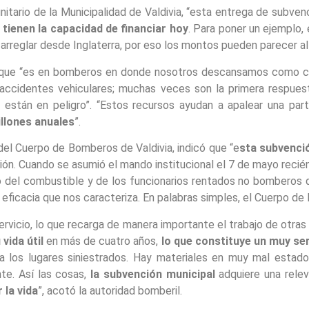
itario de la Municipalidad de Valdivia, “esta entrega de subve
tienen la capacidad de financiar hoy
. Para poner un ejemplo, 
 arreglar desde Inglaterra, por eso los montos pueden parecer al
egó que “es en bomberos en donde nosotros descansamos como c
accidentes vehiculares; muchas veces son la primera respuesta
están en peligro”. “Estos recursos ayudan a apalear una pa
illones anuales
”.
del Cuerpo de Bomberos de Valdivia, indicó que “e
sta subvenció
ución. Cuando se asumió el mando institucional el 7 de mayo rec
del combustible y de los funcionarios rentados no bomberos que
a y eficacia que nos caracteriza. En palabras simples, el Cuerpo 
ervicio, lo que recarga de manera importante el trabajo de otra
vida útil
en más de cuatro años,
lo que constituye un muy se
n a los lugares siniestrados. Hay materiales en muy mal esta
te. Así las cosas,
la subvención municipal
adquiere una rele
 la vida
”, acotó la autoridad bomberil.