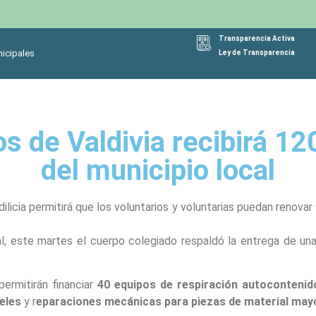
Transparencia Activa
icipales
Ley de Transparencia
 de Valdivia recibirá 120
del municipio local
licia permitirá que los voluntarios y voluntarias puedan renova
l, este martes el cuerpo colegiado respaldó la entrega de un
 permitirán financiar
40 equipos de respiración autocontenid
eles
y r
eparaciones mecánicas para piezas de material may