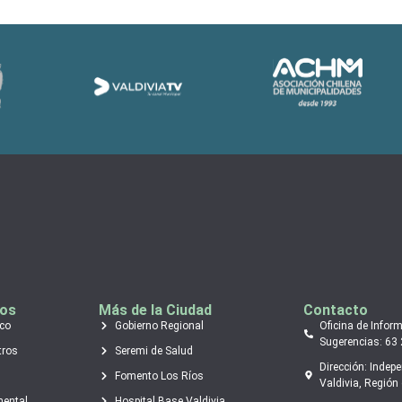
tos
Más de la Ciudad
Contacto
ico
Gobierno Regional
Oficina de Infor
Sugerencias: 63
tros
Seremi de Salud
Dirección: Indep
Fomento Los Ríos
Valdivia, Región 
mental
Hospital Base Valdivia