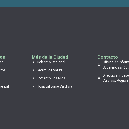
tos
Más de la Ciudad
Contacto
ico
Gobierno Regional
Oficina de Infor
Sugerencias: 63
tros
Seremi de Salud
Dirección: Indep
Fomento Los Ríos
Valdivia, Región 
mental
Hospital Base Valdivia