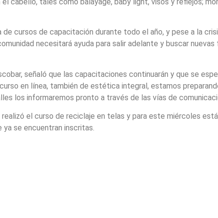
 el cabello, tales como balayage, baby light, visos y reflejos; m
a de cursos de capacitación durante todo el año, y pese a la cris
munidad necesitará ayuda para salir adelante y buscar nuevas f
Escobar, señaló que las capacitaciones continuarán y que se espe
o curso en línea, también de estética integral, estamos preparan
les los informaremos pronto a través de las vías de comunicació
alizó el curso de reciclaje en telas y para este miércoles está p
 ya se encuentran inscritas.