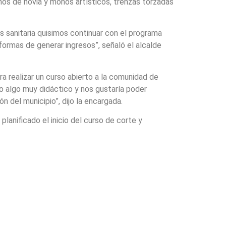
oños de novia y moños artísticos, trenzas torzadas
is sanitaria quisimos continuar con el programa
ormas de generar ingresos”, señaló el alcalde
ra realizar un curso abierto a la comunidad de
do algo muy didáctico y nos gustaría poder
n del municipio”, dijo la encargada.
lanificado el inicio del curso de corte y