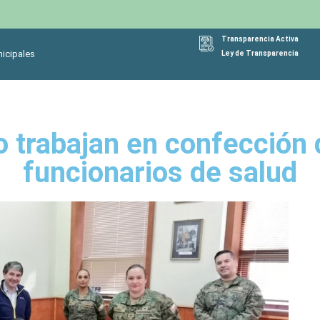
Transparencia Activa
icipales
Ley de Transparencia
to trabajan en confección 
funcionarios de salud