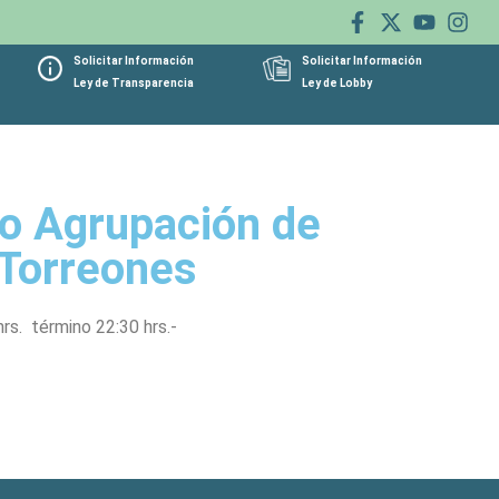
Solicitar Información
Solicitar Información
Ley de Transparencia
Ley de Lobby
io Agrupación de
 Torreones
hrs. término 22:30 hrs.-