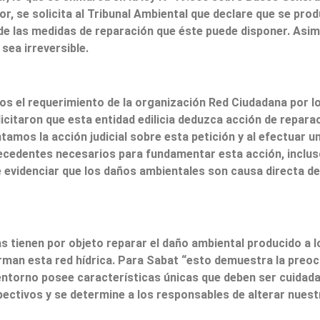
or, se solicita al Tribunal Ambiental que declare que se pr
de las medidas de reparación que éste puede disponer. Asim
sea irreversible.
s el requerimiento de la organización Red Ciudadana por l
olicitaron que esta entidad edilicia deduzca acción de repar
ntamos la acción judicial sobre esta petición y al efectuar 
ecedentes necesarios para fundamentar esta acción, incluso
 evidenciar que los daños ambientales son causa directa de 
 tienen por objeto reparar el daño ambiental producido a 
rman esta red hídrica. Para Sabat “esto demuestra la preoc
torno posee características únicas que deben ser cuidada
ectivos y se determine a los responsables de alterar nues