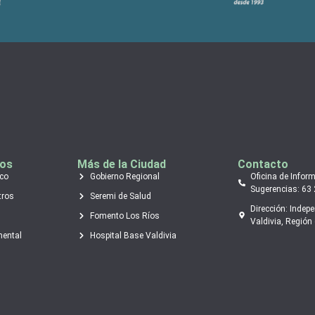
tos
Más de la Ciudad
Contacto
ico
Gobierno Regional
Oficina de Infor
Sugerencias: 63
tros
Seremi de Salud
Dirección: Indep
Fomento Los Ríos
Valdivia, Región 
mental
Hospital Base Valdivia