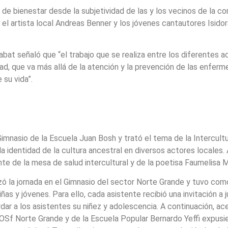
 de bienestar desde la subjetividad de las y los vecinos de la co
el artista local Andreas Benner y los jóvenes cantautores Isidora
bat señaló que “el trabajo que se realiza entre los diferentes a
ad, que va más allá de la atención y la prevención de las enferme
 su vida”.
 Gimnasio de la Escuela Juan Bosh y trató el tema de la Intercult
a identidad de la cultura ancestral en diversos actores locales
 de la mesa de salud intercultural y de la poetisa Faumelisa M
ó la jornada en el Gimnasio del sector Norte Grande y tuvo como pr
as y jóvenes. Para ello, cada asistente recibió una invitación a j
dar a los asistentes su niñez y adolescencia. A continuación, a
Sf Norte Grande y de la Escuela Popular Bernardo Yeffi expusier