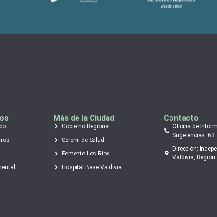
tos
Más de la Ciudad
Contacto
ico
Gobierno Regional
Oficina de Infor
Sugerencias: 63
tros
Seremi de Salud
Dirección: Indep
Fomento Los Ríos
Valdivia, Región 
mental
Hospital Base Valdivia