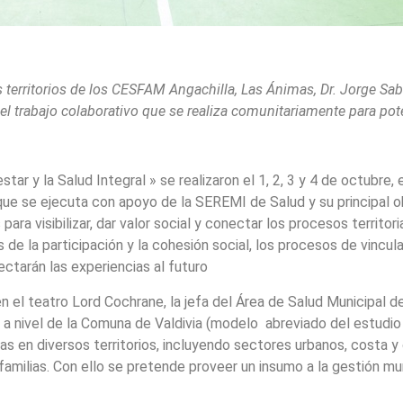
los territorios de los CESFAM Angachilla, Las Ánimas, Dr. Jorge Sa
r el trabajo colaborativo que se realiza comunitariamente para pot
tar y la Salud Integral » se realizaron el 1, 2, 3 y 4 de octubre
e se ejecuta con apoyo de la SEREMI de Salud y su principal ob
 para visibilizar, dar valor social y conectar los procesos terri
s de la participación y la cohesión social, los procesos de vincul
tarán las experiencias al futuro
 en el teatro Lord Cochrane, la jefa del Área de Salud Municipal d
o a nivel de la Comuna de Valdivia (modelo abreviado del estud
s en diversos territorios, incluyendo sectores urbanos, costa y
s familias. Con ello se pretende proveer un insumo a la gestión 