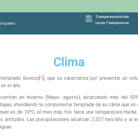
Transparencia Activa
icipales
Ley de Transparencia
Clima
templado lluvioso
[1]
, que se caracteriza por presentar un vol
 en el año.
centran en invierno (Mayo- agosto), alcanzando más del 50% d
bajas, atendiendo la componente templada de su clima que es en
anual es de 10ºC; el mes más frío tiene una temperatura medi
entes latitudes. Las precipitaciones alcanzan 2.307 mm/año y la
Aguas.