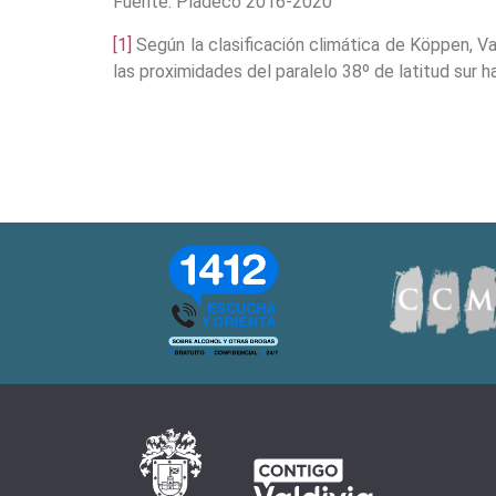
Fuente: Pladeco 2016-2020
[1]
Según la clasificación climática de Köppen, Val
las proximidades del paralelo 38º de latitud sur h