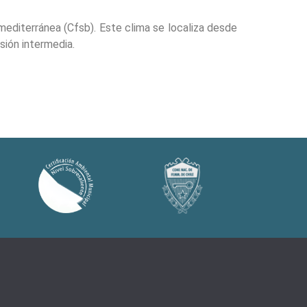
 mediterránea (Cfsb). Este clima se localiza desde
esión intermedia.